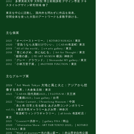
2012 多摩美術大学 大学院 博士前期課程 デザイン専攻 テキ
スタイルデザイン研究領域 修了
東京を中心に活動し、国内外を問わずに作品を発表。
空間全体を使った大型のアートワークも多数手掛ける。
​主な個展
2021 「オーバーストーリー」｜KOTARO NUKAGA / 東京
2020 「背負うなら太陽だけでいい」｜CADAN有楽町/ 東京
2019 「All of the world」｜s＋arts gallery / 東京
2018 「青にめざめ、赤にねむる」｜Art for Thought / 東京
「循環の森」｜FEI ART MUSEUM 横浜/ 神奈川
2015 「グレー・グラウンド」｜Shonandai MY gallery / 東京
2012 「小林万里子展」｜ANOTHER FUNCTION / 東京
主なグループ展​
​2024 「Art Week Tokyo 大地と風と火と：アジアから想
像する未来」
| 大倉集古館 / 東京
2023 「CADAN:現代美術2023」| T-LOTUS M / 天王洲
「弎畫廊2023」| san gallery / 台湾
2022 「Under Current」| Powerlong Museum / 中国
「糸と布-日常と生を綴る-あざみ野コンテンポラリー
vol.13」| 横浜市民ギャラリーあざみ野 / 神奈川
「有楽町ウィンドウギャラリー」｜all birds 有楽町店 /
東京
2021 「Coexistー共存ー」｜gallery FIXA / 岡山
2020 「Alternative Show : ART FAIR TOKYO 2020」｜KOTARO
NUKAGA / 東京
2019 「Wind of journeyー光の遊ぶ庭ー」｜赤山歴史自然公園